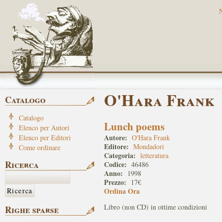
O'Hara Frank
Catalogo
Catalogo
Lunch poems
Elenco per Autori
Autore:
Elenco per Editori
O'Hara Frank
Editore:
Mondadori
Come ordinare
Categoria:
letteratura
Ricerca
Codice:
46486
Anno:
1998
Prezzo:
17€
Ordina Ora
Libro (non CD) in ottime condizioni
Righe sparse