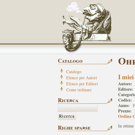
Ohr
Catalogo
Catalogo
I miei
Elenco per Autori
Autore:
Elenco per Editori
Editore:
Come ordinare
Categori
Ricerca
Codice:
Anno:
1
Prezzo:
Ordina 
In ottime 
Righe sparse