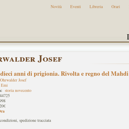
Novità
Eventi
Libreria
Orari
walder Josef
 dieci anni di prigionia. Rivolta e regno del Mahd
Ohrwalder Josef
Emi
a:
storia novecento
44725
998
20€
Ora
condizioni, spedizione tracciata