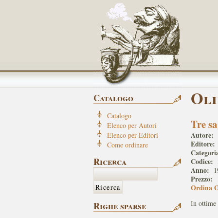
Oli
Catalogo
Catalogo
Tre sa
Elenco per Autori
Autore:
Elenco per Editori
Editore:
Come ordinare
Categori
Ricerca
Codice:
Anno:
1
Prezzo:
Ordina 
In ottime 
Righe sparse