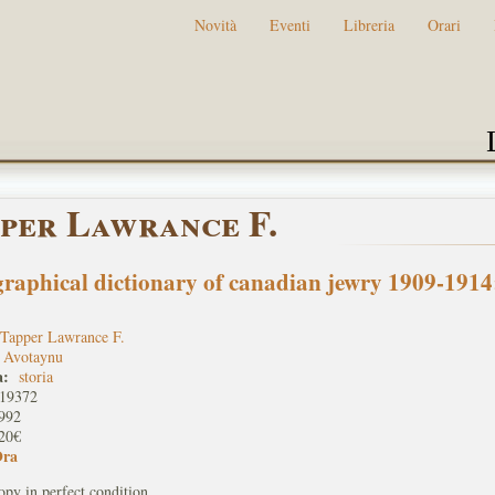
Novità
Eventi
Libreria
Orari
per Lawrance F.
graphical dictionary of canadian jewry 1909-1914
Tapper Lawrance F.
Avotaynu
a:
storia
19372
992
20€
Ora
py in perfect condition