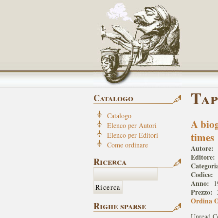
Tap
Catalogo
Catalogo
A bio
Elenco per Autori
times
Elenco per Editori
Come ordinare
Autore:
Editore:
Ricerca
Categori
Codice:
Anno:
1
Prezzo:
Ordina 
Righe sparse
Unread Co