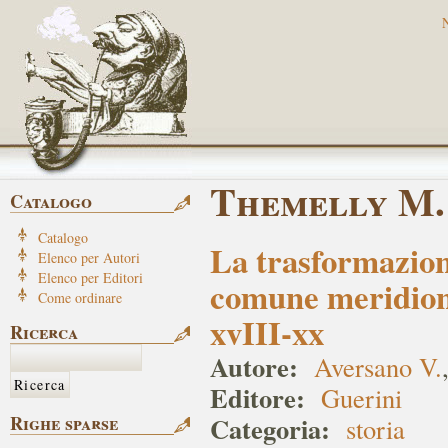
Themelly M.
Catalogo
Catalogo
La trasformazion
Elenco per Autori
Elenco per Editori
comune meridiona
Come ordinare
xvIII-xx
Ricerca
Autore:
Aversano V.
Editore:
Guerini
Categoria:
Righe sparse
storia