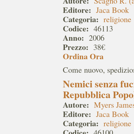
Autore:
Scagno R. (a
Editore:
Jaca Book
Categoria:
religione
Codice:
46113
Anno:
2006
Prezzo:
38€
Ordina Ora
Come nuovo, spedizion
Nemici senza fuci
Repubblica Popo
Autore:
Myers Jame
Editore:
Jaca Book
Categoria:
religione
Codice:
46100