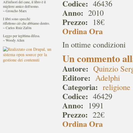
Codice:
46436
All'infuori del cane, il libro è il
migliore amico dell'uomo.
Anno:
2010
~ Groucho Marx
Prezzo:
I libri sono specchi:
18€
riflettono ciò che abbiamo dentro.
~ Carlos Ruiz Zafón
Ordina Ora
Leggo per legittima difesa.
~ Woody Allen
In ottime condizioni
Un commento all
Autore:
Quinzio Ser
Editore:
Adelphi
Categoria:
religione
Codice:
46429
Anno:
1991
Prezzo:
22€
Ordina Ora