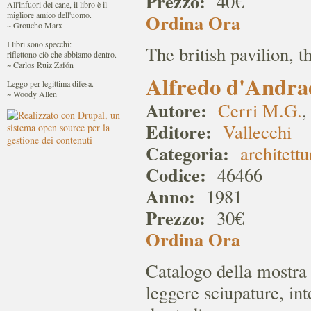
Prezzo:
40€
All'infuori del cane, il libro è il
migliore amico dell'uomo.
Ordina Ora
~ Groucho Marx
I libri sono specchi:
The british pavilion, t
riflettono ciò che abbiamo dentro.
~ Carlos Ruiz Zafón
Alfredo d'Andrad
Leggo per legittima difesa.
~ Woody Allen
Autore:
Cerri M.G.
Editore:
Vallecchi
Categoria:
architettu
Codice:
46466
Anno:
1981
Prezzo:
30€
Ordina Ora
Catalogo della mostra
leggere sciupature, in