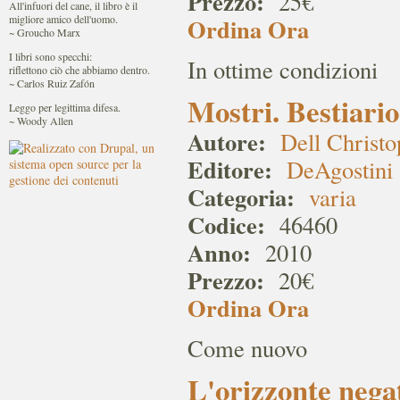
Prezzo:
25€
All'infuori del cane, il libro è il
migliore amico dell'uomo.
Ordina Ora
~ Groucho Marx
I libri sono specchi:
In ottime condizioni
riflettono ciò che abbiamo dentro.
~ Carlos Ruiz Zafón
Mostri. Bestiario
Leggo per legittima difesa.
~ Woody Allen
Autore:
Dell Christo
Editore:
DeAgostini
Categoria:
varia
Codice:
46460
Anno:
2010
Prezzo:
20€
Ordina Ora
Come nuovo
L'orizzonte nega